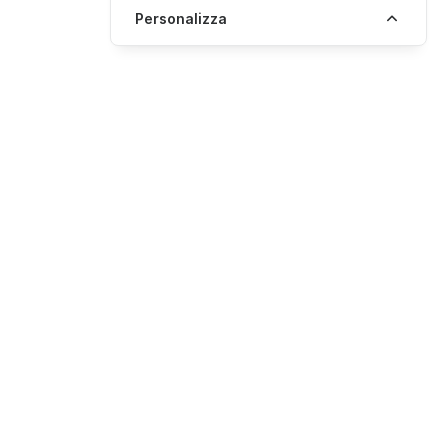
Personalizza
Crea codice QR
Anteprima
Codici QR per creare esperienze uniche intorno al tuo
marchio
Italiano
PRODOTTO
I nostri Codici QR
AIUTO