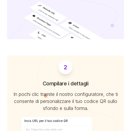
ai contenuti online. Successivamente hanno
evoluto per includere nuove funzioni, come
la possibilità di effettuare pagamenti mobili e
memorizzare informazioni personali, come i
dati di contatto.
Fino ad oggi, vengono utilizzati in una vasta
gamma di contesti, come pubblicità, musei,
eventi, ristoranti, trasporti pubblici, ecc.
Sono un modo estremamente efficiente e
comodo per memorizzare e trasmettere
2
informazioni.
Compilare i dettagli
In pochi clic tramite il nostro configuratore, che ti
consente di personalizzare il tuo codice QR sullo
sfondo e sulla forma.
Invia URL per il tuo codice QR
Es: https://tuo-sito-web.com