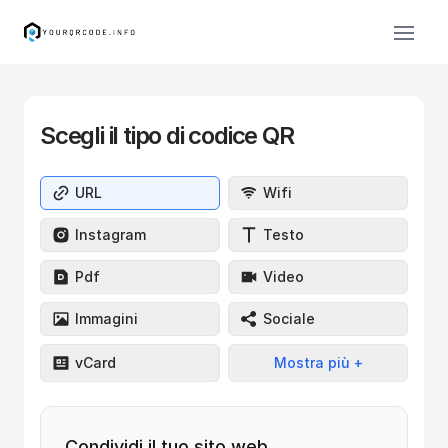
Scegli il tipo di codice QR
URL
Wifi
Instagram
Testo
Pdf
Video
Immagini
Sociale
vCard
Mostra
più +
Condividi il tuo sito web