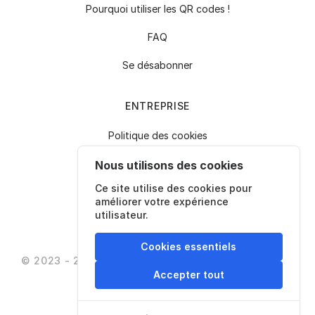
Pourquoi utiliser les QR codes !
FAQ
Se désabonner
ENTREPRISE
Politique des cookies
Politique de confidentialité
Nous utilisons des cookies
Ce site utilise des cookies pour
Conditions d’utilisation
améliorer votre expérience
utilisateur.
Contactez-nous
Cookies essentiels
© 2023 - 2026 - QrDesigner
Tous droits réservés
Accepter tout